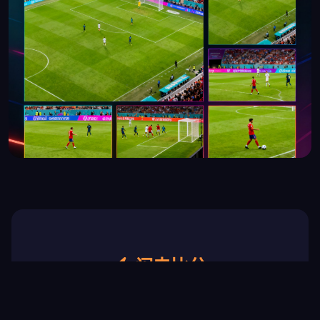
闪电比分
实时滚动更新 · 进球弹窗提醒 · 3秒延迟