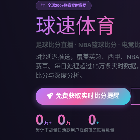
全球200+联赛实时数据
球速体育
足球比分直播 · NBA篮球比分 · 电竞
3秒延迟推送，覆盖英超、西甲、NBA、
赛事。每日处理超过15万条实时数据，
比分与深度分析。
免费获取实时比分提醒
0
0
0
万+
万
+
累计下载量
日活跃用户峰值
覆盖联赛数量