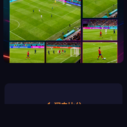
闪电比分
实时滚动更新 · 进球弹窗提醒 · 3秒延迟